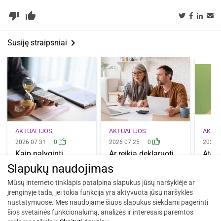
thumb_down_alt
thumb_up_alt
keyboard_arrow_right
Susiję straipsniai
AKTUALIJOS
AKTUALIJOS
AKTU
2026 07 31
0
2026 07 25
0
2026 
Kaip palyginti
Ar reikia deklaruoti
Atos
terminuotų indėlių
būsto paskolą?
įsibė
Slapukų naudojimas
palūkanas? Į ką…
Kada tai…
kelio
patik
Mūsų interneto tinklapis patalpina slapukus jūsų naršyklėje ar
įrenginyje tada, jei tokia funkcija yra aktyvuota jūsų naršyklės
nustatymuose. Mes naudojame šiuos slapukus siekdami pagerinti
šios svetainės funkcionalumą, analizės ir interesais paremtos