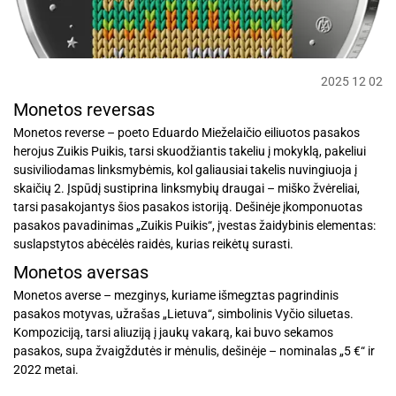
2025 12 02
Monetos reversas
Monetos reverse – poeto Eduardo Mieželaičio eiliuotos pasakos
herojus Zuikis Puikis, tarsi skuodžiantis takeliu į mokyklą, pakeliui
susiviliodamas linksmybėmis, kol galiausiai takelis nuvingiuoja į
skaičių 2. Įspūdį sustiprina linksmybių draugai – miško žvėreliai,
tarsi pasakojantys šios pasakos istoriją. Dešinėje įkomponuotas
pasakos pavadinimas „Zuikis Puikis“, įvestas žaidybinis elementas:
suslapstytos abėcėlės raidės, kurias reikėtų surasti.
Monetos aversas
Monetos averse – mezginys, kuriame išmegztas pagrindinis
pasakos motyvas, užrašas „Lietuva“, simbolinis Vyčio siluetas.
Kompoziciją, tarsi aliuziją į jaukų vakarą, kai buvo sekamos
pasakos, supa žvaigždutės ir mėnulis, dešinėje – nominalas „5 €“ ir
2022 metai.