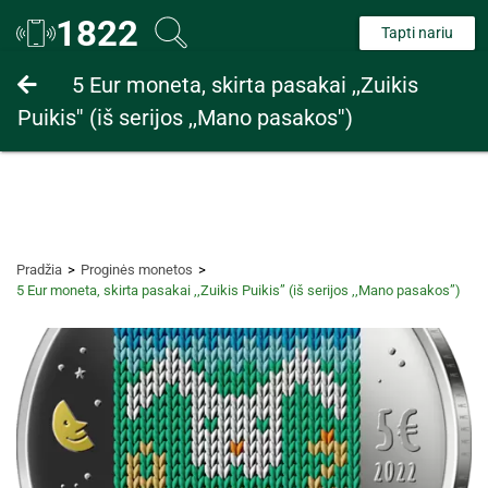
1822
Tapti nariu
Fiziniams asmenims
5 Eur moneta, skirta pasakai ,,Zuikis
Puikis'' (iš serijos ,,Mano pasakos'')
Juridiniams asmenims
Pradžia
Proginės monetos
5 Eur moneta, skirta pasakai ,,Zuikis Puikis” (iš serijos ,,Mano pasakos”)