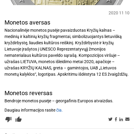
2020 11 10
Monetos aversas
Nacionalinėje monetos pusėje pavaizduotas Kryžių kalnas –
medinių ir kaltinių kryžių fragmentai, simbolizuojantys lietuvišką
kryždirbystę, liaudies kultūros reiškinį. Kryždirbystė ir kryžių
Lietuvoje įrašytos į UNESCO Reprezentatyvųjį žmonijos
nematerialaus kultūros paveldo sąrašą. Kompozicijos viršuje –
užrašas LIETUVA, monetos išleidimo metai 2020, apačioje –
užrašas KRYŽIŲ KALNAS, greta – gamintojos, UAB „Lietuvos
monetų kalyklos“, logotipas. Apskritimu išdėstyta 12 ES žvaigždžių.
Monetos reversas
Bendroje monetos pusėje – georgafinis Europos atvaizdas.
Daugiau informacijos rasite
čia.
thumb_down_alt
thumb_up_alt