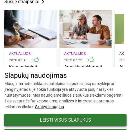
keyboard_arrow_right
Susiję straipsniai
AKTUALIJOS
AKTUALIJOS
AKTU
2026 07 31
0
2026 07 25
0
2026 
Kaip palyginti
Ar reikia deklaruoti
Atos
terminuotų indėlių
būsto paskolą?
įsibė
Slapukų naudojimas
palūkanas? Į ką…
Kada tai…
kelio
patik
Mūsų interneto tinklapis patalpina slapukus jūsų naršyklėje ar
įrenginyje tada, jei tokia funkcija yra aktyvuota jūsų naršyklės
nustatymuose. Mes naudojame šiuos slapukus siekdami pagerinti
šios svetainės funkcionalumą, analizės ir interesais paremtos
reklamos tikslais
Skaityti daugiau
LEISTI VISUS SLAPUKUS