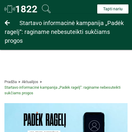
1822
Tapti nariu
Fiziniams asmenims
Startavo informacinė kampanija „Padėk
ragelį“: raginame nebesuteikti sukčiams
Juridiniams asmenims
progos
Pradžia
Aktualijos
Startavo informacinė kampanija „Padėk ragelį“: raginame nebesuteikti
sukčiams progos