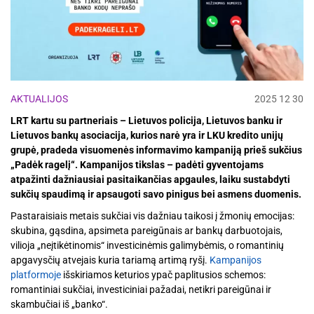
AKTUALIJOS
2025 12 30
LRT kartu su partneriais – Lietuvos policija, Lietuvos banku ir
Lietuvos bankų asociacija, kurios narė yra ir LKU kredito unijų
grupė, pradeda visuomenės informavimo kampaniją prieš sukčius
„Padėk ragelį“. Kampanijos tikslas – padėti gyventojams
atpažinti dažniausiai pasitaikančias apgaules, laiku sustabdyti
sukčių spaudimą ir apsaugoti savo pinigus bei asmens duomenis.
Pastaraisiais metais sukčiai vis dažniau taikosi į žmonių emocijas:
skubina, gąsdina, apsimeta pareigūnais ar bankų darbuotojais,
vilioja „neįtikėtinomis“ investicinėmis galimybėmis, o romantinių
apgavysčių atvejais kuria tariamą artimą ryšį.
Kampanijos
platformoje
išskiriamos keturios ypač paplitusios schemos:
romantiniai sukčiai, investiciniai pažadai, netikri pareigūnai ir
skambučiai iš „banko“.