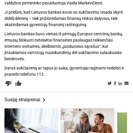
valdybos pirmininko pavaduotoja Vaida Markevičienė.
Ji pridūrė, kad Lietuvos bankas kovai su sukčiavimu visada skyrė
didelį dėmesį – tiek prižiūrėdamas finansų rinkos dalyvius, tiek
skatindamas gyventojų finansinį raštingumą.
Lietuvos bankas buvo vienas iš pirmųjų Europos centrinių bankų,
ėmusių blokuoti neteisėtai finansines paslaugas teikiančias
interneto svetaines, skelbiantis „juoduosius sąrašus“, kur
įtraukiamos vartotojų nusiskundimų dėl sukčiavimo sulaukusias
bendrovės.
Įtarus sukčiavimą ar tapus jo auka, gyventojai raginami nedelsti ir
pranešti telefonu 112.
thumb_down_alt
thumb_up_alt
keyboard_arrow_right
Susiję straipsniai