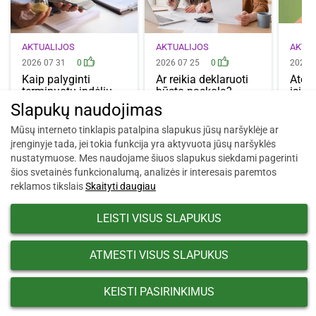
AKTUALIJOS
AKTUALIJOS
AKTU
2026 07 31
0
2026 07 25
0
2026 
Kaip palyginti
Ar reikia deklaruoti
Atos
terminuotų indėlių
būsto paskolą?
įsibė
palūkanas? Į ką…
Kada tai…
kelio
Slapukų naudojimas
patik
Mūsų interneto tinklapis patalpina slapukus jūsų naršyklėje ar
įrenginyje tada, jei tokia funkcija yra aktyvuota jūsų naršyklės
nustatymuose. Mes naudojame šiuos slapukus siekdami pagerinti
šios svetainės funkcionalumą, analizės ir interesais paremtos
reklamos tikslais
Skaityti daugiau
LEISTI VISUS SLAPUKUS
ATMESTI VISUS SLAPUKUS
KEISTI PASIRINKIMUS
Asmens duomenų tvarkymo politika
Asmens duomenų tvarkymo politika tampant kredito unijos nariu