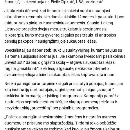
žmonių“, – akcentuoja dr. Eivilė Čipkutė, LBA prezidentė.
Ji atkreipia dėmesį, kad finansiniai sukčiai nuolat naudojasi
aktualiomis temomis, siekdami suklaidinti žmones ir paskatinti juos
atiduoti savo pinigus ir asmeninius duomenis. Sausio 1 dieną
Lietuvoje prasidės dvejus metus truksiantis pereinamasis
laikotarpis, kurio metu gyventojai galės pasitraukti iš antrosios
pensijų pakopos ir susigrąžinti joje sukauptas lėšas.
Specialistai jau dabar stebi sukčių suaktyvėjimą, kuriant naujus su
šia tema susijusius scenarijus. Jie skambina kviesdami pasiskolinus
„investuoti“ dabar, o grąžinti skolą – atgavus sukauptas lėšas,
ragina „pasitikrinti“, kiek lėšų atgausite, netikrose interneto
svetainėse, vilioja atsiimti sukauptas lėšas kriptovaliuta ir pan.
Netikri pareigūnai ar tarpininkai gali prisistatyti policijos, finansų ar
kitų institucijų darbuotojais, raginti perduoti pinigus „saugoti“,
atskleisti informaciją ar įsidiegti programas. Kampanija pabrėžia:
institucijos neprašo perduoti lėšų ar slaptų duomenų telefonu ir
nevykdo tokių „procedūrų“ per pokalbių programėles.
„Policijos pareigūnai neskambina žmonėms ir neprašo asmens
duomenų ar prisijungimo slaptažodžių. Tirdami tokio pobūdžio
nusikalstamas veikas pastebime, kad kuo ilgiau žmogus kalba su