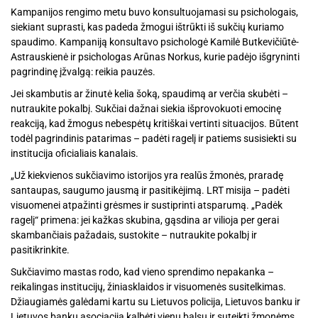
Kampanijos rengimo metu buvo konsultuojamasi su psichologais,
siekiant suprasti, kas padeda žmogui ištrūkti iš sukčių kuriamo
spaudimo. Kampaniją konsultavo psichologė Kamilė Butkevičiūtė-
Astrauskienė ir psichologas Arūnas Norkus, kurie padėjo išgryninti
pagrindinę įžvalgą: reikia pauzės.
Jei skambutis ar žinutė kelia šoką, spaudimą ar verčia skubėti –
nutraukite pokalbį. Sukčiai dažnai siekia išprovokuoti emocinę
reakciją, kad žmogus nebespėtų kritiškai vertinti situacijos. Būtent
todėl pagrindinis patarimas – padėti ragelį ir patiems susisiekti su
institucija oficialiais kanalais.
„Už kiekvienos sukčiavimo istorijos yra realūs žmonės, praradę
santaupas, saugumo jausmą ir pasitikėjimą. LRT misija – padėti
visuomenei atpažinti grėsmes ir sustiprinti atsparumą. „Padėk
ragelį“ primena: jei kažkas skubina, gąsdina ar vilioja per gerai
skambančiais pažadais, sustokite – nutraukite pokalbį ir
pasitikrinkite.
Sukčiavimo mastas rodo, kad vieno sprendimo nepakanka –
reikalingas institucijų, žiniasklaidos ir visuomenės susitelkimas.
Džiaugiamės galėdami kartu su Lietuvos policija, Lietuvos banku ir
Lietuvos bankų asociacija kalbėti vienu balsu ir suteikti žmonėms