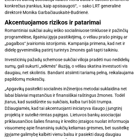
konkrečius įrankius, kaip apsisaugoti“, – sako LRT generalinė
direktorė Monika Garbačiauskaitė-Budrienė.
Akcentuojamos rizikos ir patarimai
Romantiniai sukčiai aukų ieško socialiniuose tinkluose ir pažinčių
programėlėse, ilgainiui įgyja pasitikėjimą, o vėliau prašo pinigų ar
„pagalbos“ įvairiomis istorijomis. Kampanija primena, kad net ir
didelę gyvenimišką patirtį turintys žmonės gali tapti taikiniu.
Investicinių pažadų schemose sukčiai vilioja pradėti nuo nedidelių
sumų, gali sukurti „sėkmės“ iliuziją, o vėliau skatina investuoti vis
daugiau, net skolintis. Bandant atsiimti tariamą pelną, reikalaujama
papildomų mokesčių.
„Apgavikų pasitelkti socialinės inžinerijos metodai suklaidina net
labai blaiviai mąstančius ir finansiškai raštingus žmones. Todėl
įtarus, kad susidūrėte su sukčiais, kalba turi būti trumpa.
Džiaugiamės, kad tai akcentuojanti iniciatyva išaugo į jungtinį
projektą ir sutelkė rimtas pajėgas. Lietuvos bankų asociacijai
priklausančios šalies finansų ir kredito įstaigos nuolat informuoja
visuomenę apie finansinių sukčių keliamas grėsmes, bet susitelkę
įgyjame galimybę kalbėti vienu balsu ir pasiekti daug daugiau