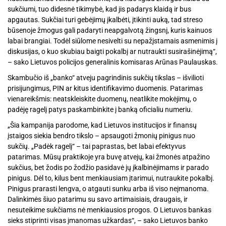
sukčiumi, tuo didesnė tikimybė, kad jis padarys klaidą ir bus
apgautas. Sukčiai turi gebėjimų įkalbėti, įtikinti auką, tad streso
būsenoje žmogus gali padaryti neapgalvotą žingsnį, kuris kainuos
labai brangiai. Todėl siūlome nesivelti su nepažįstamais asmenimis į
diskusijas, o kuo skubiau baigti pokalbį ar nutraukti susirašinėjimą“,
– sako Lietuvos policijos generalinis komisaras Arūnas Paulauskas.
Skambučio iš „banko“ atveju pagrindinis sukčių tikslas – išvilioti
prisijungimus, PIN ar kitus identifikavimo duomenis. Patarimas
vienareikšmis: neatskleiskite duomenų, neatlikite mokėjimų, o
padėję ragelį patys paskambinkite į banką oficialiu numeriu.
„Šia kampanija parodome, kad Lietuvos institucijos ir finansų
įstaigos siekia bendro tikslo – apsaugoti žmonių pinigus nuo
sukčių. „Padėk ragelį“ – tai paprastas, bet labai efektyvus
patarimas. Mūsų praktikoje yra buvę atvejų, kai žmonės atpažino
sukčius, bet žodis po žodžio pasidavė jų įkalbinėjimams ir parado
pinigus. Dėl to, kilus bent menkiausiam įtarimui, nutraukite pokalbį.
Pinigus prarasti lengva, o atgauti sunku arba iš viso neįmanoma.
Dalinkimės šiuo patarimu su savo artimaisiais, draugais, ir
nesuteikime sukčiams nė menkiausios progos. O Lietuvos bankas
sieks stiprinti visas įmanomas užkardas“, – sako Lietuvos banko