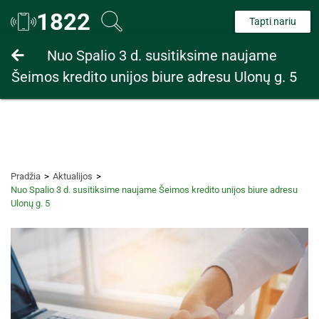
1822
Tapti nariu
Fiziniams asmenims
Nuo Spalio 3 d. susitiksime naujame
Šeimos kredito unijos biure adresu Ulonų g. 5
Juridiniams asmenims
Pradžia
Aktualijos
Nuo Spalio 3 d. susitiksime naujame Šeimos kredito unijos biure adresu
Ulonų g. 5