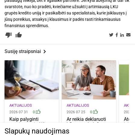
paslaugų teikėja, bet ir ilgalaike partnere. Jei kyla abejonių ar dar tik
svarstote, nuo ko pradėti, kviečiame užsukti į artimiausią LKU
grupės kredito uniją ir pasikalbėti su specialistais, kurie įsiklausys į
jūsų poreikius, atsakys į klausimus ir padės rasti tinkamiausius
finansinius sprendimus.
thumb_down_alt
thumb_up_alt
keyboard_arrow_right
Susiję straipsniai
AKTUALIJOS
AKTUALIJOS
AKTU
2026 07 31
0
2026 07 25
0
2026 
Kaip palyginti
Ar reikia deklaruoti
Atos
terminuotų indėlių
būsto paskolą?
įsibė
palūkanas? Į ką…
Kada tai…
kelio
Slapukų naudojimas
patik