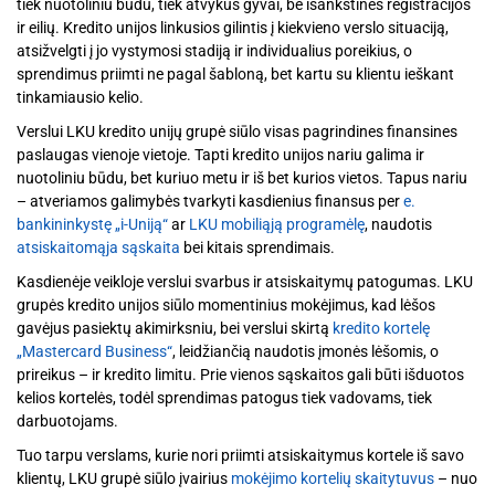
tiek nuotoliniu būdu, tiek atvykus gyvai, be išankstinės registracijos
ir eilių. Kredito unijos linkusios gilintis į kiekvieno verslo situaciją,
atsižvelgti į jo vystymosi stadiją ir individualius poreikius, o
sprendimus priimti ne pagal šabloną, bet kartu su klientu ieškant
tinkamiausio kelio.
Verslui LKU kredito unijų grupė siūlo visas pagrindines finansines
paslaugas vienoje vietoje. Tapti kredito unijos nariu galima ir
nuotoliniu būdu, bet kuriuo metu ir iš bet kurios vietos. Tapus nariu
– atveriamos galimybės tvarkyti kasdienius finansus per
e.
bankininkystę „i-Uniją“
ar
LKU mobiliąją programėlę
, naudotis
atsiskaitomąja sąskaita
bei kitais sprendimais.
Kasdienėje veikloje verslui svarbus ir atsiskaitymų patogumas. LKU
grupės kredito unijos siūlo momentinius mokėjimus, kad lėšos
gavėjus pasiektų akimirksniu, bei verslui skirtą
kredito kortelę
„Mastercard Business“
, leidžiančią naudotis įmonės lėšomis, o
prireikus – ir kredito limitu. Prie vienos sąskaitos gali būti išduotos
kelios kortelės, todėl sprendimas patogus tiek vadovams, tiek
darbuotojams.
Tuo tarpu verslams, kurie nori priimti atsiskaitymus kortele iš savo
klientų, LKU grupė siūlo įvairius
mokėjimo kortelių skaitytuvus
– nuo