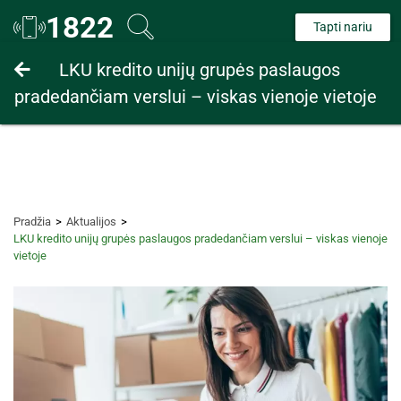
1822
Tapti nariu
Fiziniams asmenims
LKU kredito unijų grupės paslaugos
pradedančiam verslui – viskas vienoje vietoje
Juridiniams asmenims
Pradžia
Aktualijos
LKU kredito unijų grupės paslaugos pradedančiam verslui – viskas vienoje
vietoje