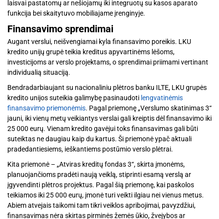
laisvai pastatomų ar nešiojamų iki integruotų su kasos aparato
funkcija bei skaitytuvo mobiliajame įrenginyje.
Finansavimo sprendimai
Augant verslui, neišvengiamai kyla finansavimo poreikis. LKU
kredito unijų grupė teikia kreditus apyvartinėms lėšoms,
investicijoms ar verslo projektams, o sprendimai priimami vertinant
individualią situaciją.
Bendradarbiaujant su nacionaliniu plėtros banku ILTE, LKU grupės
kredito unijos suteikia galimybę pasinaudoti
lengvatinėmis
finansavimo priemonėmis
. Pagal priemonę „Verslumo skatinimas 3“
jauni, iki vienų metų veikiantys verslai gali kreiptis dėl finansavimo iki
25 000 eurų. Vienam kredito gavėjui toks finansavimas gali būti
suteiktas ne daugiau kaip du kartus. Ši priemonė ypač aktuali
pradedantiesiems, ieškantiems postūmio verslo plėtrai.
Kita priemonė – „Atviras kreditų fondas 3“, skirta įmonėms,
planuojančioms pradėti naują veiklą, stiprinti esamą verslą ar
įgyvendinti plėtros projektus. Pagal šią priemonę, kai paskolos
teikiamos iki 25 000 eurų, įmonė turi veikti ilgiau nei vienus metus.
Abiem atvejais taikomi tam tikri veiklos apribojimai, pavyzdžiui,
finansavimas nėra skirtas pirminės žemės ūkio, žvejybos ar