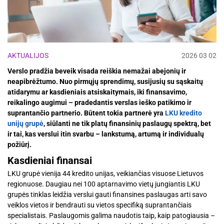
AKTUALIJOS
2026 03 02
Verslo pradžia beveik visada reiškia nemažai abejonių ir
neapibrėžtumo. Nuo pirmųjų sprendimų, susijusių su sąskaitų
atidarymu ar kasdieniais atsiskaitymais, iki finansavimo,
reikalingo augimui – pradedantis verslas ieško patikimo ir
suprantančio partnerio. Būtent tokia partnerė yra
LKU kredito
unijų grupė
, siūlanti ne tik platų finansinių paslaugų spektrą, bet
ir tai, kas verslui itin svarbu – lankstumą, artumą ir individualų
požiūrį.
Kasdieniai finansai
LKU grupė vienija 44 kredito unijas, veikiančias visuose Lietuvos
regionuose. Daugiau nei 100 aptarnavimo vietų jungiantis LKU
grupės tinklas leidžia verslui gauti finansines paslaugas arti savo
veiklos vietos ir bendrauti su vietos specifiką suprantančiais
specialistais. Paslaugomis galima naudotis taip, kaip patogiausia –