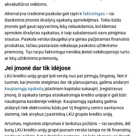
akvakultūros veikloms.
Alternatyva tradicinei paskolai gali tapti ir
faktoringas
– tai
išankstinis įmonės išrašytų sąskaitų apmokėjimas. Tokiu būdu
įmonės gali gauti apyvartinių lėšų nelaukdamos, kol klientas
apmokės išrašytas sąskaitas, ir taip subalansuoti savo piniginius
srautus. Paskola verslui daugeliui yra geriau pažįstamas finansinis
produktas, tačiau pastarasis reikalauja paskolos užtikrinimo
priemonių. Tuo tarpu faktoringui nereikia įkeisti nekilnojamojo turto
ar kitų užtikrinimo priemonių.
Jei įmonė dar tik idėjose
LKU kredito unijų grupė lydi verslą nuo pat pirmųjų žingsnių. Net ir
tuomet, kai įmonės steigimas dar tik planuojamas, galima atidaryti
kaupiamąją sąskaitą
įstatiniam kapitalui sukaupti. Įregistravus
įmonę, ši sąskaita tampa atsiskaitomąja kredito unijoje ir gali būti
naudojama kasdienėje veikloje. Kaupiamąją sąskaitą galima
atidaryti tiek elektroniniu būdu per VĮ Registrų centro savitarnos
sistemą, tiek atvykus į pasirinktą LKU grupės kredito uniją.
Artumas, regioninis stiprumas ir lankstus požiūris – tai savybės, dėl
kurių LKU kredito unijų grupė jaunam verslui tampa ne tik finansinių