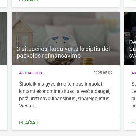
De
3 situacijos, kada verta kreiptis dėl
Ša
paskolos refinansavimo
sv
AKTUALIJOS
AK
2
2025 05 09
Šiuolaikinis gyvenimo tempas ir nuolat
Še
kintanti ekonominė situacija verčia daugelį
Le
peržiūrėti savo finansinius įsipareigojimus.
pi
Vienas…
n
PLAČIAU
P