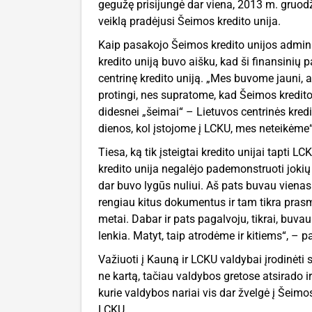
gegužę prisijungė dar viena, 2013 m. gruodži
veiklą pradėjusi Šeimos kredito unija.
Kaip pasakojo Šeimos kredito unijos admini
kredito uniją buvo aišku, kad ši finansinių p
centrinę kredito uniją. „Mes buvome jauni, a
protingi, nes supratome, kad Šeimos kredito 
didesnei „šeimai“ – Lietuvos centrinės kredi
dienos, kol įstojome į LCKU, mes neteikėme“
Tiesa, ką tik įsteigtai kredito unijai tapti 
kredito unija negalėjo pademonstruoti jokių v
dar buvo lygūs nuliui. Aš pats buvau vienas i
rengiau kitus dokumentus ir tam tikra pras
metai. Dabar ir pats pagalvoju, tikrai, buva
lenkia. Matyt, taip atrodėme ir kitiems“, –
Važiuoti į Kauną ir LCKU valdybai įrodinėti
ne kartą, tačiau valdybos gretose atsirado ir
kurie valdybos nariai vis dar žvelgė į Šeimos
LCKU.