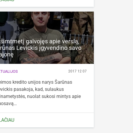
šimtmetį galvojęs apie verslą,
rūnas Levickis įgyvendino savo
ajonę
TUALIJOS
2017 12 07
imos kredito unijos narys Šarūnas
vickis pasakoja, kad, sulaukus
lnametystės, nuolat sukosi mintys apie
uosavą…
LAČIAU