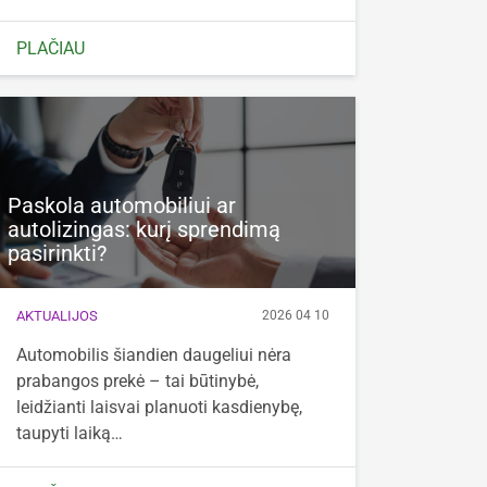
PLAČIAU
Paskola automobiliui ar
autolizingas: kurį sprendimą
pasirinkti?
AKTUALIJOS
2026 04 10
Automobilis šiandien daugeliui nėra
prabangos prekė – tai būtinybė,
leidžianti laisvai planuoti kasdienybę,
taupyti laiką…