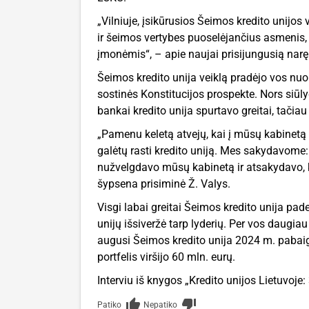
„Vilniuje, įsikūrusios Šeimos kredito unijos
ir šeimos vertybes puoselėjančius asmenis, p
įmonėmis“, – apie naujai prisijungusią narę
Šeimos kredito unija veiklą pradėjo vos nuo
sostinės Konstitucijos prospekte. Nors si
bankai kredito unija spurtavo greitai, tačia
„Pamenu keletą atvejų, kai į mūsų kabinetą 
galėtų rasti kredito uniją. Mes sakydavome: „
nužvelgdavo mūsų kabinetą ir atsakydavo, ka
šypsena prisiminė Ž. Valys.
Visgi labai greitai Šeimos kredito unija pa
unijų išsiveržė tarp lyderių. Per vos daugi
augusi Šeimos kredito unija 2024 m. pabaig
portfelis viršijo 60 mln. eurų.
Interviu iš knygos „Kredito unijos Lietuvoj
thumb_up_alt
thumb_down_alt
Patiko
Nepatiko