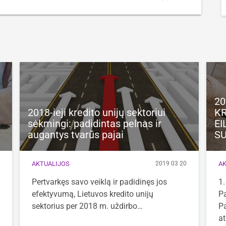
20
2018-ieji kredito unijų sektoriui
KR
sėkmingi: padidintas pelnas ir
EI
augantys tvarūs pajai
SU
AKTUALIJOS
AK
0
2019 03 20
Pertvarkęs savo veiklą ir padidinęs jos
1.
efektyvumą, Lietuvos kredito unijų
Pa
sektorius per 2018 m. uždirbo…
Pa
at