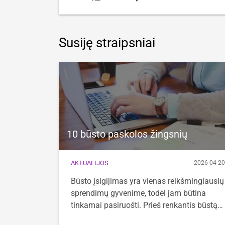
Susiję straipsniai
10 būsto paskolos žingsnių
AKTUALIJOS
2026 04 2
Būsto įsigijimas yra vienas reikšmingiausių
sprendimų gyvenime, todėl jam būtina
tinkamai pasiruošti. Prieš renkantis būstą…