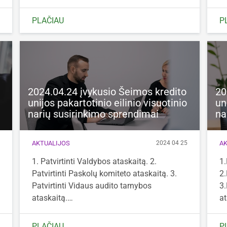
PLAČIAU
P
2024.04.24 įvykusio Šeimos kredito
20
unijos pakartotinio eilinio visuotinio
un
narių susirinkimo sprendimai
na
AKTUALIJOS
AK
2
2024 04 25
1. Patvirtinti Valdybos ataskaitą. 2.
1.
Patvirtinti Paskolų komiteto ataskaitą. 3.
2.
Patvirtinti Vidaus audito tarnybos
3.
ataskaitą.…
at
PLAČIAU
P