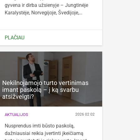
gyvena ir dirba užsienyje – Jungtinėje
Karalystėje, Norvegijoje, Švedijoje,…
PLAČIAU
Nekilnojamojo turto vertinimas
imant paskolą – į ką svarbu
atsižvelgti?
AKTUALIJOS
2026 02 02
Nusprendus imti būsto paskolą,
dažniausiai reikia įvertinti įkeičiamą