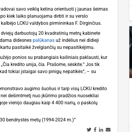
 vadovai savo veiklą ketina orientuoti į jaunas šeimas
o kiek laiko planuojama dirbti ir su verslo
 kalbėjo LCKU valdybos pirmininkas F. Dirginčius.
 dviejų darbuotojų 20 kvadratinių metrų kabinete
ūlydama didesnes
palūkanas
už indėlius nei didieji
u kartu pasitaikė žvelgiančių su nepasitikėjimu.
užėjo ponios su prabangiais kailiniais paklausti, kur
Čia kredito unija, čia. Prašome, sėskite.“ Jos tik
d tokiai įstaigai savo pinigų nepatikės“, – su
demonstravo augimo šuolius ir tarp visų LCKU kredito
au nei dešimtmetį nuo įkūrimo pradžios nuosekliai
oje vienijo daugiau kaip 4 400 narių, o paskolų
e: 30 bendrystės metų (1994-2024 m.)“