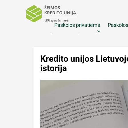
Paskolos privatiems
Paskolos
keyboard_arrow_down
Pradžia
Aktualijos
Kredito unijos Lietuvoje: Šeimos kredito un
Kredito unijos Lietuvoj
istorija