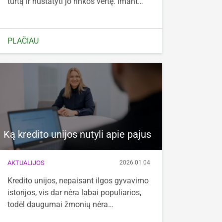
turtą ir nustatyti jo rinkos vertę. Imant…
PLAČIAU
Ką kredito unijos nutyli apie pajus
AKTUALIJOS
2026 01 04
Kredito unijos, nepaisant ilgos gyvavimo
istorijos, vis dar nėra labai populiarios,
todėl daugumai žmonių nėra…