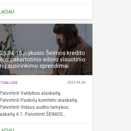
LAČIAU
25.04.18 įvykusio Šeimos kredito
ijos pakartotinio eilinio visuotinio
rių susirinkimo sprendimai
TUALIJOS
2025 04 28
Patvirtinti Valdybos ataskaitą.
Patvirtinti Paskolų komiteto ataskaitą.
Patvirtinti Vidaus audito tarnybos
askaitą 4.1. Patvirtinti ŠEIMOS…
LAČIAU