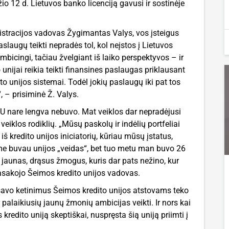
o 12 d. Lietuvos banko licenciją gavusi ir sostinėje
stracijos vadovas Žygimantas Valys, vos įsteigus
aslaugų teikti nepradės tol, kol neįstos į Lietuvos
mbicingi, tačiau žvelgiant iš laiko perspektyvos – ir
unijai reikia teikti finansines paslaugas priklausant
to unijos sistemai. Todėl jokių paslaugų iki pat tos
, – prisiminė Ž. Valys.
LCKU nare lengva nebuvo. Mat veiklos dar nepradėjusi
eiklos rodiklių. „Mūsų paskolų ir indėlių portfeliai
š kredito unijos iniciatorių, kūriau mūsų įstatus,
me buvau unijos „veidas“, bet tuo metu man buvo 26
u jaunas, drąsus žmogus, kuris dar pats nežino, kur
 pasakojo Šeimos kredito unijos vadovas.
 savo ketinimus Šeimos kredito unijos atstovams teko
 palaikiusių jaunų žmonių ambicijas veikti. Ir nors kai
 kredito uniją skeptiškai, nuspręsta šią uniją priimti į