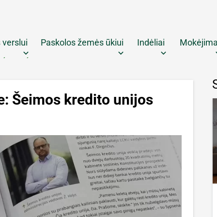
 verslui
Paskolos žemės ūkiui
Indėliai
Mokėjima
keyboard_arrow_down
keyboard_arrow_down
keyboard_arrow_down
keyboar
ijos istorija
e: Šeimos kredito unijos