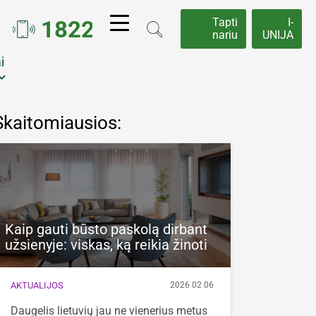
1822
Tapti
I-
nariu
UNIJA
i
Fiziniams asmenims
d_arrow_down
Juridiniams asmenims
Skaitomiausios:
Kaip gauti būsto paskolą dirbant
užsienyje: viskas, ką reikia žinoti
AKTUALIJOS
2026 02 06
Daugelis lietuvių jau ne vienerius metus