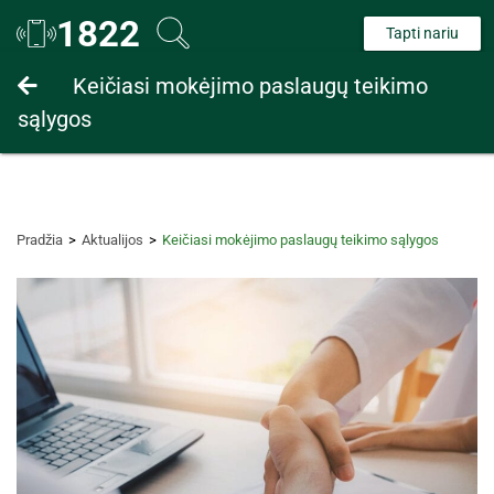
1822
Tapti nariu
Fiziniams asmenims
Keičiasi mokėjimo paslaugų teikimo
sąlygos
Juridiniams asmenims
Pradžia
Aktualijos
Keičiasi mokėjimo paslaugų teikimo sąlygos