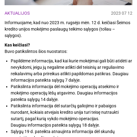
AKTUALIJOS
2023 07 12
Informuojame, kad nuo 2023 m. rugsėjo mėn. 12 d. keičiasi Šeimos
kredito unijos mokėjimo paslaugų teikimo sąlygos (toliau –
sąlygos).
Kas keičiasi?
Buvo patikslintos šios nuostatos:
Papildėme informacija, kad kai kurie mokėjimai gali būti atidėti ar
nevykdomi, jeigu jų negalime atlikti dėl teisinių ar reguliavimo
reikalavimų arba prireikus atlikti papildomas patikras. Daugiau
informacijos pateikta sąlygų 7 dalyje.
Patikslinta informacija dėl mokėjimo operacijų atsekimo ir
mokėjimo operacijų lėšų atgavimo. Daugiau informacijos
pateikta sąlygų 14 dalyje.
Patikslinta informacija dėl sutarčių galiojimo ir pabaigos
nurodant, kokiais atvejais kredito unija turi teisę nutraukti
sutartį, pagal kurią vykdo mokėjimo operacijas.
Daugiau informacijos pateikta sąlygų 18 dalyje.
Sąlygų 19 d. pateikta atnaujinta informacija dėl skundų