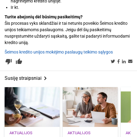
nagrinėjimo kredito unijoje.
Ir kt.
Turite abejonių dėl būsimų pasikeitimų?
Šis procesas vyks sklandžiai ir tai neturės poveikio Šeimos kredito
unijos teikiamoms paslaugoms. Jeigu dėl šių pasikeitimų
nuspręstumėte uždaryti sąskaitą, galite tai padaryti informuodami
kredito uniją.
Šeimos kredito unijos mokėjimo paslaugų teikimo sąlygos
thumb_down_alt
thumb_up_alt
keyboard_arrow_right
Susiję straipsniai
AKTUALIJOS
AKTUALIJOS
AKTU