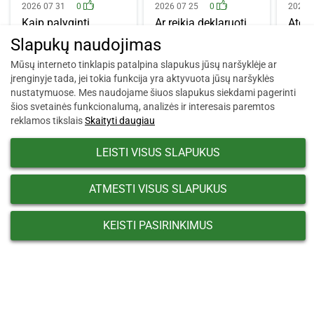
2026 07 31
0
2026 07 25
0
2026 
Kaip palyginti
Ar reikia deklaruoti
Atos
terminuotų indėlių
būsto paskolą?
įsibė
Slapukų naudojimas
palūkanas? Į ką…
Kada tai…
kelio
patik
Mūsų interneto tinklapis patalpina slapukus jūsų naršyklėje ar
įrenginyje tada, jei tokia funkcija yra aktyvuota jūsų naršyklės
nustatymuose. Mes naudojame šiuos slapukus siekdami pagerinti
šios svetainės funkcionalumą, analizės ir interesais paremtos
reklamos tikslais
Skaityti daugiau
LEISTI VISUS SLAPUKUS
ATMESTI VISUS SLAPUKUS
KEISTI PASIRINKIMUS
Asmens duomenų tvarkymo politika
Asmens duomenų tvarkymo politika tampant kredito unijos nariu
Pranešėjų apsauga
Naudojami slapukai