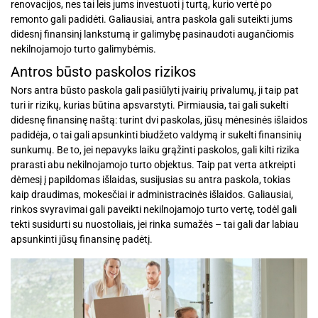
renovacijos, nes tai leis jums investuoti į turtą, kurio vertė po
remonto gali padidėti. Galiausiai, antra paskola gali suteikti jums
didesnį finansinį lankstumą ir galimybę pasinaudoti augančiomis
nekilnojamojo turto galimybėmis.
Antros būsto paskolos rizikos
Nors antra būsto paskola gali pasiūlyti įvairių privalumų, ji taip pat
turi ir rizikų, kurias būtina apsvarstyti. Pirmiausia, tai gali sukelti
didesnę finansinę naštą: turint dvi paskolas, jūsų mėnesinės išlaidos
padidėja, o tai gali apsunkinti biudžeto valdymą ir sukelti finansinių
sunkumų. Be to, jei nepavyks laiku grąžinti paskolos, gali kilti rizika
prarasti abu nekilnojamojo turto objektus. Taip pat verta atkreipti
dėmesį į papildomas išlaidas, susijusias su antra paskola, tokias
kaip draudimas, mokesčiai ir administracinės išlaidos. Galiausiai,
rinkos svyravimai gali paveikti nekilnojamojo turto vertę, todėl gali
tekti susidurti su nuostoliais, jei rinka sumažės – tai gali dar labiau
apsunkinti jūsų finansinę padėtį.