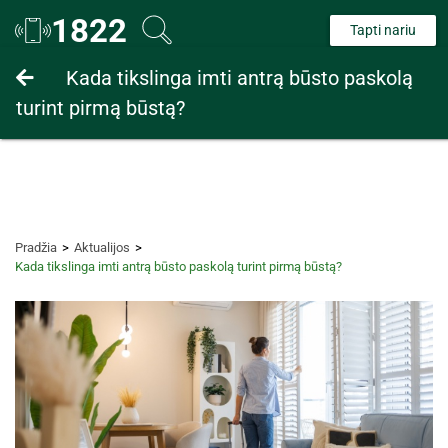
1822
Tapti nariu
Fiziniams asmenims
Kada tikslinga imti antrą būsto paskolą
turint pirmą būstą?
Juridiniams asmenims
Pradžia
Aktualijos
Kada tikslinga imti antrą būsto paskolą turint pirmą būstą?