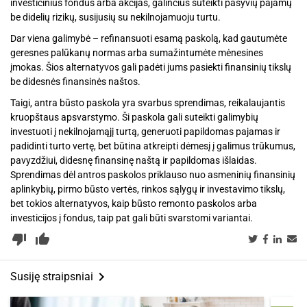
investicinius fondus arba akcijas, galinčius suteikti pasyvių pajamų
be didelių rizikų, susijusių su nekilnojamuoju turtu.
Dar viena galimybė – refinansuoti esamą paskolą, kad gautumėte
geresnes palūkanų normas arba sumažintumėte mėnesines
įmokas. Šios alternatyvos gali padėti jums pasiekti finansinių tikslų
be didesnės finansinės naštos.
Taigi, antra būsto paskola yra svarbus sprendimas, reikalaujantis
kruopštaus apsvarstymo. Ši paskola gali suteikti galimybių
investuoti į nekilnojamąjį turtą, generuoti papildomas pajamas ir
padidinti turto vertę, bet būtina atkreipti dėmesį į galimus trūkumus,
pavyzdžiui, didesnę finansinę naštą ir papildomas išlaidas.
Sprendimas dėl antros paskolos priklauso nuo asmeninių finansinių
aplinkybių, pirmo būsto vertės, rinkos sąlygų ir investavimo tikslų,
bet tokios alternatyvos, kaip būsto remonto paskolos arba
investicijos į fondus, taip pat gali būti svarstomi variantai.
thumb_down_alt
thumb_up_alt
keyboard_arrow_right
Susiję straipsniai