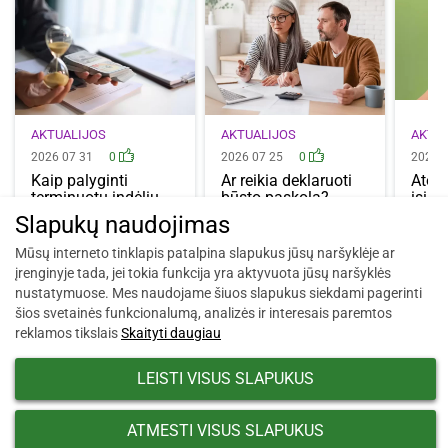
AKTUALIJOS
AKTUALIJOS
AKTU
2026 07 31
0
2026 07 25
0
2026 
Kaip palyginti
Ar reikia deklaruoti
Atos
terminuotų indėlių
būsto paskolą?
įsibė
palūkanas? Į ką…
Kada tai…
kelio
Slapukų naudojimas
patik
Mūsų interneto tinklapis patalpina slapukus jūsų naršyklėje ar
įrenginyje tada, jei tokia funkcija yra aktyvuota jūsų naršyklės
nustatymuose. Mes naudojame šiuos slapukus siekdami pagerinti
šios svetainės funkcionalumą, analizės ir interesais paremtos
reklamos tikslais
Skaityti daugiau
LEISTI VISUS SLAPUKUS
ATMESTI VISUS SLAPUKUS