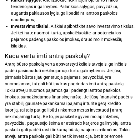
tendencijas ir galimybes. Palankios sąlygos, pavyzdžiui,
augantis paklausos lygis, gali padidinti antros paskolos
naudingumą.
Investavimo tikslai.
Aiškiai apibrėžkite savo investavimo tikslus.
Jei ketinate nuomoti turtą, apskaičiuokite, ar potencialios
pajamos padengs paskolos įmokas, draudimo ir mokesčių
išlaidas.
Kada verta imti antrą paskolą?
Antrą būsto paskolą verta apsvarstyti keliais atvejais, galinčiais
padėti pasinaudoti nekilnojamojo turto galimybėmis. Jei jūsų
pirmasis būstas jau generuoja pajamas, pavyzdžiui, yra
nuomojamas, tai gali būti puikus pagrindas imti antrą paskolą.
Tokiu atveju nuomos pajamos gali padengti antros paskolos
įmokas, sumažindamos finansinę naštą. Jei jūsų finansinė padėtis
yra stabili, gaunate pakankamai pajamų ir turite gerą kredito
istoriją, tai taip pat gali būti tinkamas metas investuoti į antrą
nekilnojamąjį turtą. Be to, jei pasikeitė gyvenimo aplinkybės,
pavyzdžiui, pagausėjo šeima ar atsirado karjeros galimybių, antra
paskola gali padėti rasti tinkamą būstą naujoms reikmėms. Tokiu
atveju antra paskola gali būti ne tik investicija, bet ir priemonė