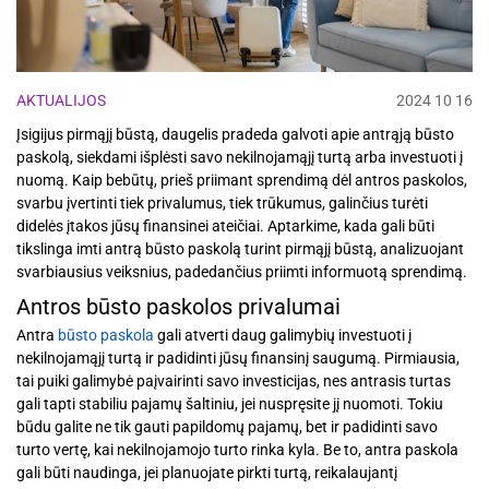
AKTUALIJOS
2024 10 16
Įsigijus pirmąjį būstą, daugelis pradeda galvoti apie antrąją būsto
paskolą, siekdami išplėsti savo nekilnojamąjį turtą arba investuoti į
nuomą. Kaip bebūtų, prieš priimant sprendimą dėl antros paskolos,
svarbu įvertinti tiek privalumus, tiek trūkumus, galinčius turėti
didelės įtakos jūsų finansinei ateičiai. Aptarkime, kada gali būti
tikslinga imti antrą būsto paskolą turint pirmąjį būstą, analizuojant
svarbiausius veiksnius, padedančius priimti informuotą sprendimą.
Antros būsto paskolos privalumai
Antra
būsto paskola
gali atverti daug galimybių investuoti į
nekilnojamąjį turtą ir padidinti jūsų finansinį saugumą. Pirmiausia,
tai puiki galimybė paįvairinti savo investicijas, nes antrasis turtas
gali tapti stabiliu pajamų šaltiniu, jei nuspręsite jį nuomoti. Tokiu
būdu galite ne tik gauti papildomų pajamų, bet ir padidinti savo
turto vertę, kai nekilnojamojo turto rinka kyla. Be to, antra paskola
gali būti naudinga, jei planuojate pirkti turtą, reikalaujantį