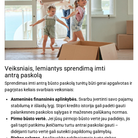
Veiksniais, lemiantys sprendimą imti
antrą paskolą
Sprendimas imti antrą būsto paskolą turėtų būti gerai apgalvotas ir
pagrįstas keliais svarbiais veiksniais:
Asmeninės finansinės aplinkybės.
Svarbu įvertinti savo pajamų
stabilumą ir išlaidų lygį. Stipri kredito istorija gali padėti gauti
palankesnes paskolos sąlygas ir mažesnes palūkanų normas.
Pirmo būsto vertė.
Jei jūsų pirmojo būsto vertė jau padidėjo, jis
gali tapti patikimu įkeičiamu turtu antrai paskolai gauti –
didėjanti turto vertė gali suteikti papildomų galimybių.
Rinkos sąlygos.
Analizuokite nekilnojamojo turto rinkos