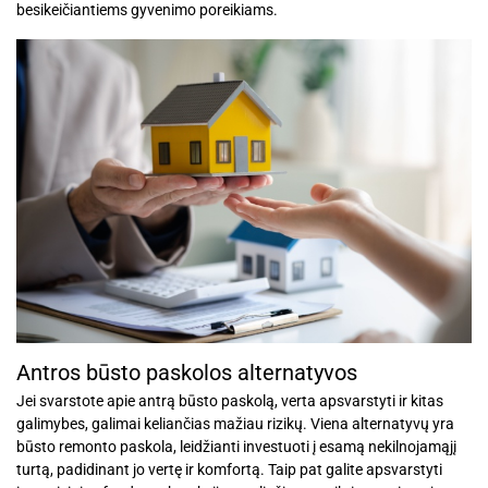
besikeičiantiems gyvenimo poreikiams.
Antros būsto paskolos alternatyvos
Jei svarstote apie antrą būsto paskolą, verta apsvarstyti ir kitas
galimybes, galimai keliančias mažiau rizikų. Viena alternatyvų yra
būsto remonto paskola, leidžianti investuoti į esamą nekilnojamąjį
turtą, padidinant jo vertę ir komfortą. Taip pat galite apsvarstyti