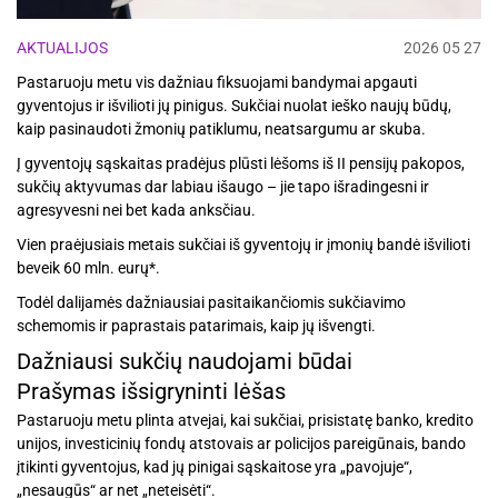
AKTUALIJOS
2026 05 27
Pastaruoju metu vis dažniau fiksuojami bandymai apgauti
gyventojus ir išvilioti jų pinigus. Sukčiai nuolat ieško naujų būdų,
kaip pasinaudoti žmonių patiklumu, neatsargumu ar skuba.
Į gyventojų sąskaitas pradėjus plūsti lėšoms iš II pensijų pakopos,
sukčių aktyvumas dar labiau išaugo – jie tapo išradingesni ir
agresyvesni nei bet kada anksčiau.
Vien praėjusiais metais sukčiai iš gyventojų ir įmonių bandė išvilioti
beveik 60 mln. eurų*.
Todėl dalijamės dažniausiai pasitaikančiomis sukčiavimo
schemomis ir paprastais patarimais, kaip jų išvengti.
Dažniausi sukčių naudojami būdai
Prašymas išsigryninti lėšas
Pastaruoju metu plinta atvejai, kai sukčiai, prisistatę banko, kredito
unijos, investicinių fondų atstovais ar policijos pareigūnais, bando
įtikinti gyventojus, kad jų pinigai sąskaitose yra „pavojuje“,
„nesaugūs“ ar net „neteisėti“.