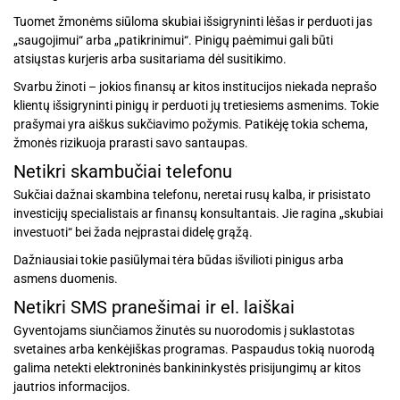
Tuomet žmonėms siūloma skubiai išsigryninti lėšas ir perduoti jas
„saugojimui“ arba „patikrinimui“. Pinigų paėmimui gali būti
atsiųstas kurjeris arba susitariama dėl susitikimo.
Svarbu žinoti – jokios finansų ar kitos institucijos niekada neprašo
klientų išsigryninti pinigų ir perduoti jų tretiesiems asmenims. Tokie
prašymai yra aiškus sukčiavimo požymis. Patikėję tokia schema,
žmonės rizikuoja prarasti savo santaupas.
Netikri skambučiai telefonu
Sukčiai dažnai skambina telefonu, neretai rusų kalba, ir prisistato
investicijų specialistais ar finansų konsultantais. Jie ragina „skubiai
investuoti“ bei žada neįprastai didelę grąžą.
Dažniausiai tokie pasiūlymai tėra būdas išvilioti pinigus arba
asmens duomenis.
Netikri SMS pranešimai ir el. laiškai
Gyventojams siunčiamos žinutės su nuorodomis į suklastotas
svetaines arba kenkėjiškas programas. Paspaudus tokią nuorodą
galima netekti elektroninės bankininkystės prisijungimų ar kitos
jautrios informacijos.