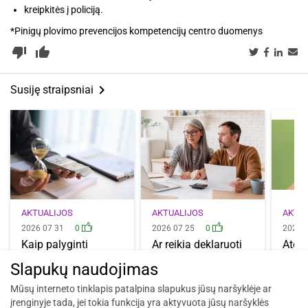
kreipkitės į policiją.
*Pinigų plovimo prevencijos kompetencijų centro duomenys
thumb_down_alt
thumb_up_alt
keyboard_arrow_right
Susiję straipsniai
AKTUALIJOS
AKTUALIJOS
AKTU
2026 07 31
0
2026 07 25
0
2026 
Kaip palyginti
Ar reikia deklaruoti
Atos
terminuotų indėlių
būsto paskolą?
įsibė
Slapukų naudojimas
palūkanas? Į ką…
Kada tai…
kelio
patik
Mūsų interneto tinklapis patalpina slapukus jūsų naršyklėje ar
įrenginyje tada, jei tokia funkcija yra aktyvuota jūsų naršyklės