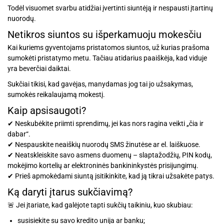
Todėl visuomet svarbu atidžiai įvertinti siuntėją ir nespausti įtartinų
nuorodų.
Netikros siuntos su išperkamuoju mokesčiu
Kai kuriems gyventojams pristatomos siuntos, už kurias prašoma
sumokėti pristatymo metu. Tačiau atidarius paaiškėja, kad viduje
yra beverčiai daiktai.
Sukčiai tikisi, kad gavėjas, manydamas jog tai jo užsakymas,
sumokės reikalaujamą mokestį.
Kaip apsisaugoti?
✔︎ Neskubėkite priimti sprendimų, jei kas nors ragina veikti „čia ir
dabar“.
✔︎ Nespauskite neaiškių nuorodų SMS žinutėse ar el. laiškuose.
✔︎ Neatskleiskite savo asmens duomenų – slaptažodžių, PIN kodų,
mokėjimo kortelių ar elektroninės bankininkystės prisijungimų.
✔︎ Prieš apmokėdami siuntą įsitikinkite, kad ją tikrai užsakėte patys.
Ką daryti įtarus sukčiavimą?
🚨 Jei įtariate, kad galėjote tapti sukčių taikiniu, kuo skubiau:
susisiekite su savo kredito unija ar banku;